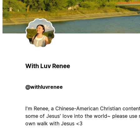
With Luv Renee
@withluvrenee
I'm Renee, a Chinese-American Christian conten
some of Jesus' love into the world~ please use 
own walk with Jesus <3