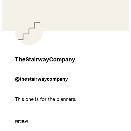
TheStairwayCompany
@thestairwaycompany
This one is for the planners.
熱門類別