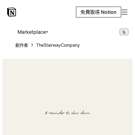
免費取得 Notion
Marketplace
創作者
TheStairwayCompany