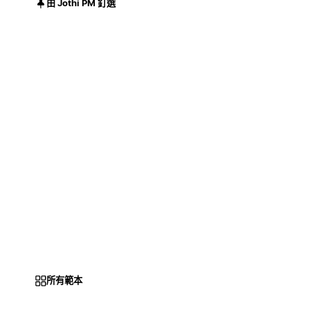
由 Jothi PM 釘選
所有範本