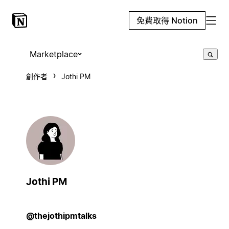
免費取得 Notion
Marketplace
創作者
Jothi PM
Jothi PM
@thejothipmtalks