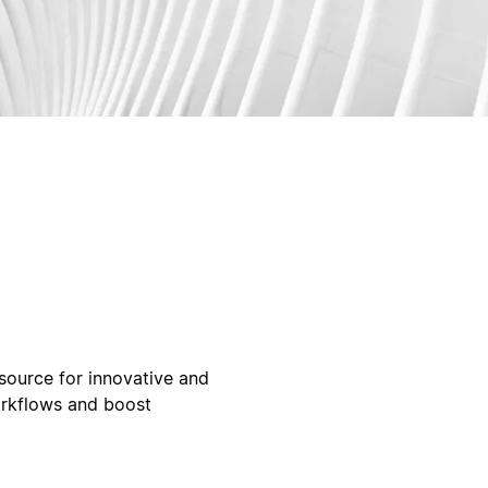
ource for innovative and
orkflows and boost