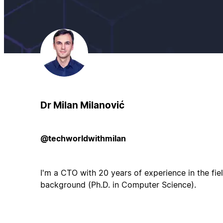
Dr Milan Milanović
@techworldwithmilan
I'm a CTO with 20 years of experience in the fi
background (Ph.D. in Computer Science).