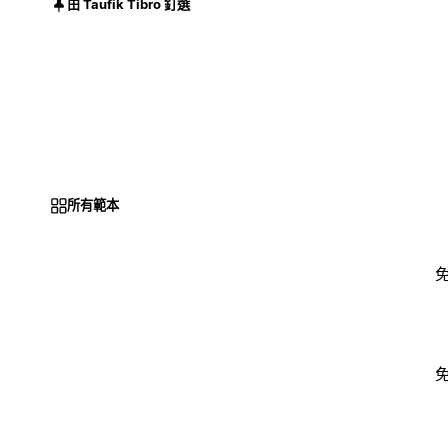
由 Taufik Tibro 釘選
所有範本