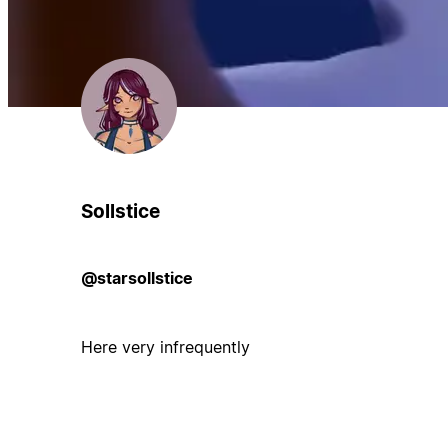
Sollstice
@starsollstice
Here very infrequently