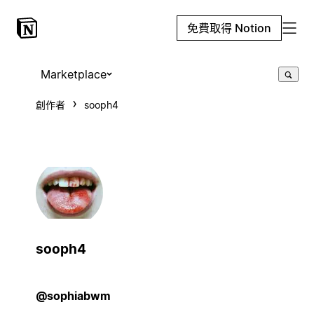
免費取得 Notion
Marketplace
創作者
sooph4
sooph4
@sophiabwm