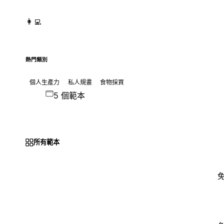
👩‍💻
熱門類別
個人生產力
私人規畫
食物採買
5 個範本
所有範本