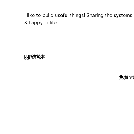
I like to build useful things! Sharing the system
& happy in life.
所有範本
免費