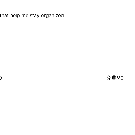
s that help me stay organized
0
免費
0