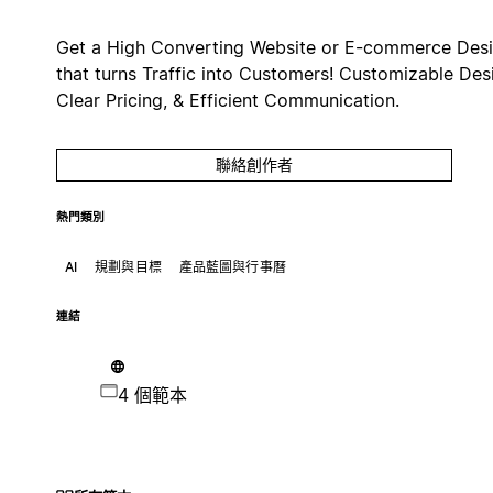
Get a High Converting Website or E-commerce Des
that turns Traffic into Customers! Customizable Des
Clear Pricing, & Efficient Communication.
聯絡創作者
熱門類別
AI
規劃與目標
產品藍圖與行事曆
連結
4 個範本