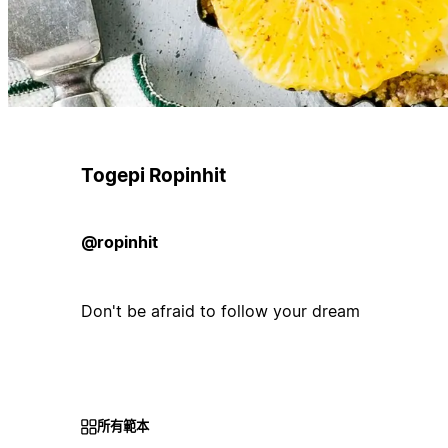
Togepi Ropinhit
@ropinhit
Don't be afraid to follow your dream
所有範本