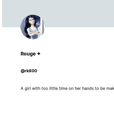
Rouge ✦
@rk800
A girl with too little time on her hands to be m