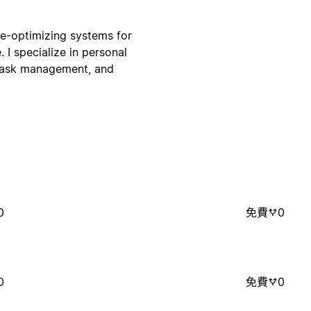
ife-optimizing systems for
 I specialize in personal
, task management, and
0
免費
0
0
免費
0