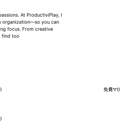
ssions. At ProductiviPlay, I
th organization—so you can
ing focus. From creative
 find too
0
免費
0
0