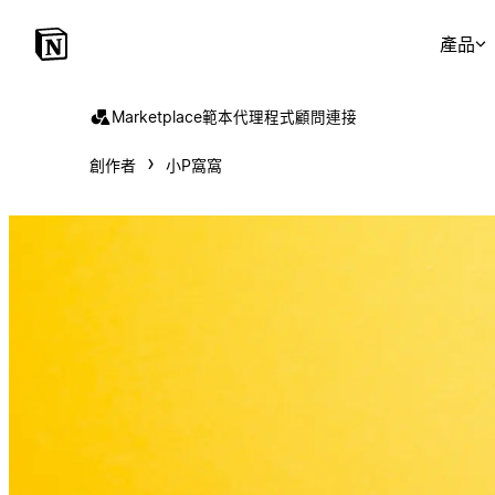
產品
Marketplace
範本
代理程式
顧問
連接
創作者
小P窩窩