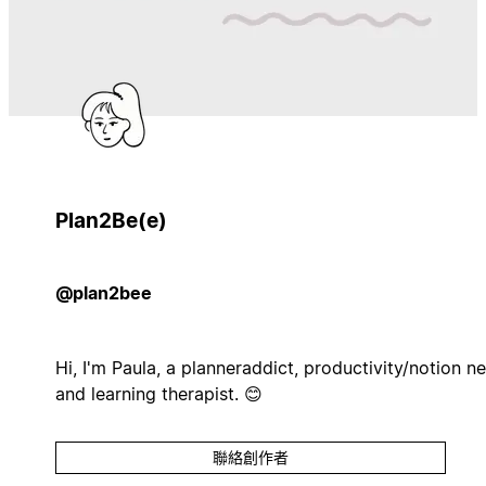
Plan2Be(e)
@plan2bee
Hi, I'm Paula, a planneraddict, productivity/notion n
and learning therapist. 😊
聯絡創作者