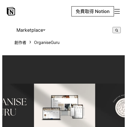
免費取得 Notion
Marketplace
創作者
OrganiseGuru