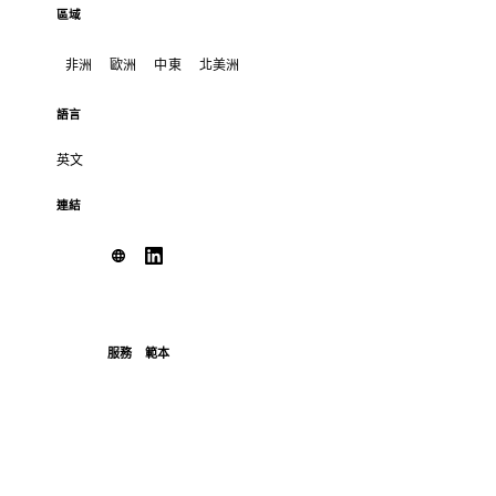
區域
非洲
歐洲
中東
北美洲
語言
英文
連結
服務
範本