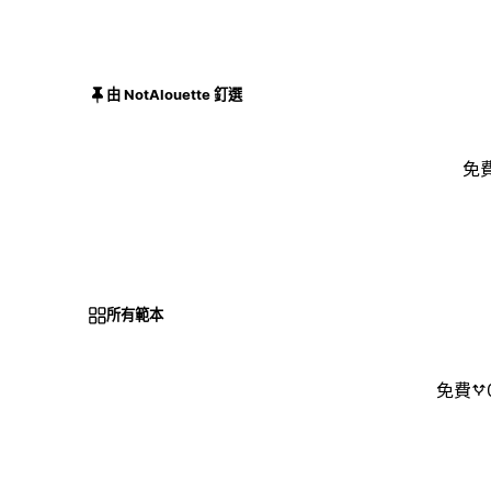
由 NotAlouette 釘選
免
所有範本
免費