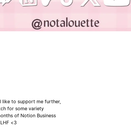
d like to support me further,
tch for some variety
months of Notion Business
 GLHF <3