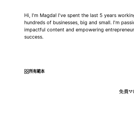
Hi, I'm Magda! I've spent the last 5 years work
hundreds of businesses, big and small. I'm pass
impactful content and empowering entrepreneurs
success.
所有範本
免費