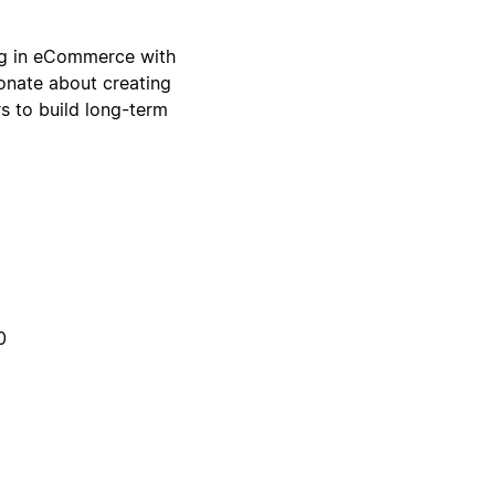
ing in eCommerce with
ionate about creating
 to build long-term
0