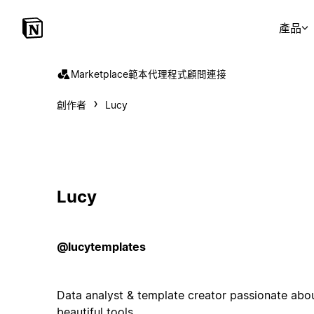
產品
Marketplace
範本
代理程式
顧問
連接
創作者
Lucy
Lucy
@lucytemplates
Data analyst & template creator passionate about
beautiful tools.