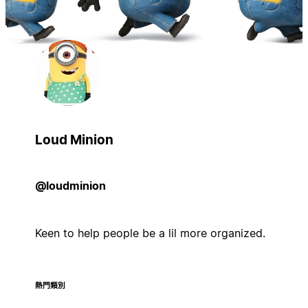
Loud Minion
@loudminion
Keen to help people be a lil more organized.
熱門類別