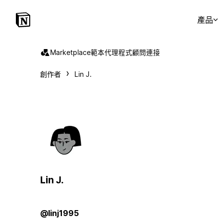
產品
Marketplace
範本
代理程式
顧問
連接
創作者
Lin J.
Lin J.
@linj1995