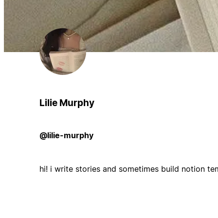
Lilie Murphy
@lilie-murphy
hi! i write stories and sometimes build notion t