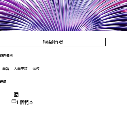
聯絡創作者
熱門類別
學習
入學申請
返校
連結
1 個範本