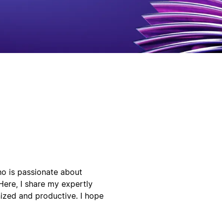
ho is passionate about
 Here, I share my expertly
ized and productive. I hope