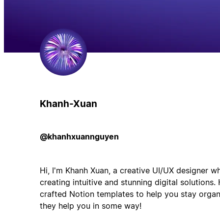
Khanh-Xuan
@khanhxuannguyen
Hi, I'm Khanh Xuan, a creative UI/UX designer w
creating intuitive and stunning digital solutions.
crafted Notion templates to help you stay organ
they help you in some way!