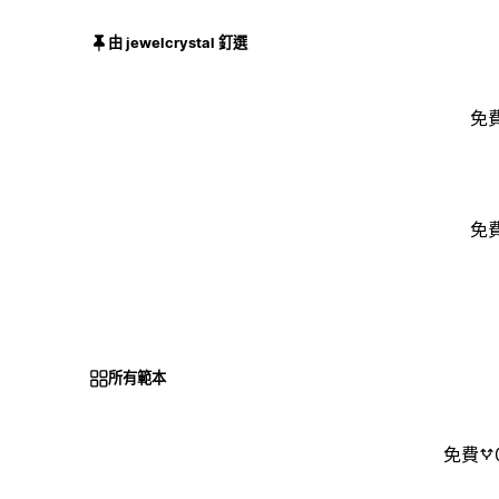
由 jewelcrystal 釘選
免
免
所有範本
免費