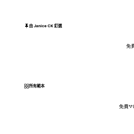
由 Janice CK 釘選
免
所有範本
免費