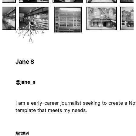
Jane S
@jane_s
I am a early-career journalist seeking to create a No
template that meets my needs.
熱門類別