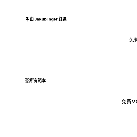
由 Jakub Inger 釘選
免
所有範本
免費