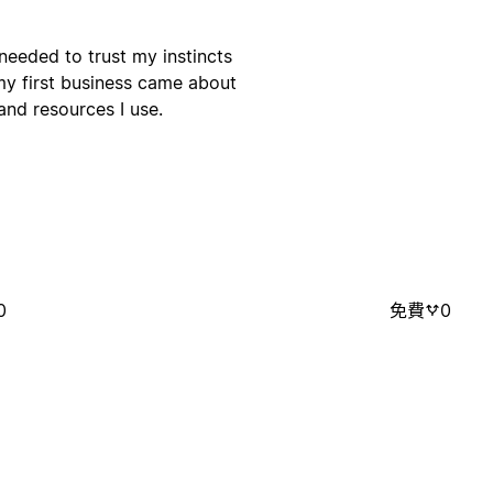
 needed to trust my instincts
my first business came about
and resources I use.
0
免費
0