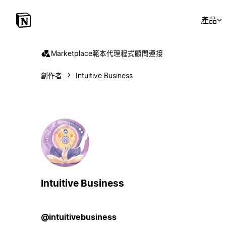
產品
Marketplace
範本
代理程式
顧問
連接
創作者
Intuitive Business
Intuitive Business
@intuitivebusiness