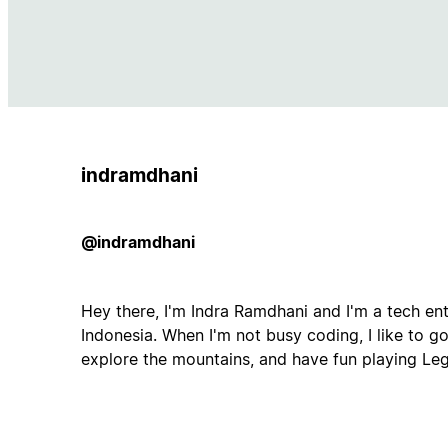
indramdhani
@indramdhani
Hey there, I'm Indra Ramdhani and I'm a tech ent
Indonesia. When I'm not busy coding, I like to go
explore the mountains, and have fun playing Le