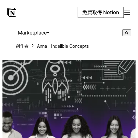
免費取得 Notion
Marketplace
創作者
Anna | Indelible Concepts