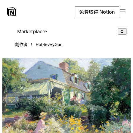
免費取得 Notion
Marketplace
創作者
HotBevvyGurl