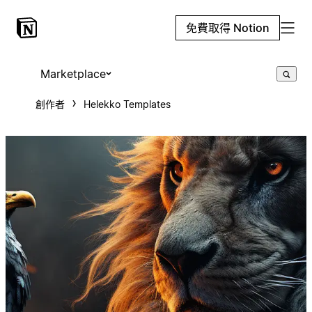
免費取得 Notion
Marketplace
創作者
Helekko Templates