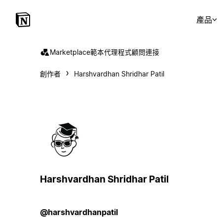
產品
Marketplace
範本
代理程式
顧問
連接
創作者
Harshvardhan Shridhar Patil
Harshvardhan Shridhar Patil
@harshvardhanpatil