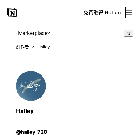
免費取得 Notion
Marketplace
創作者
Halley
Halley
@halley_728