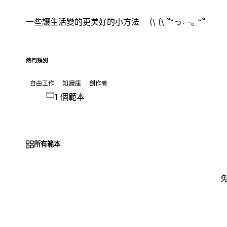
一些讓生活變的更美好的小方法 ㅤ(\ (\ ՞˶っ˕ -｡ ˶՞
熱門類別
自由工作
知識庫
創作者
1 個範本
所有範本