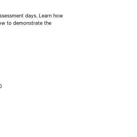
 assessment days. Learn how
how to demonstrate the
0