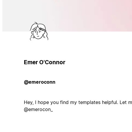
Emer O'Connor
@emeroconn
Hey, I hope you find my templates helpful. Let
@emerocon_