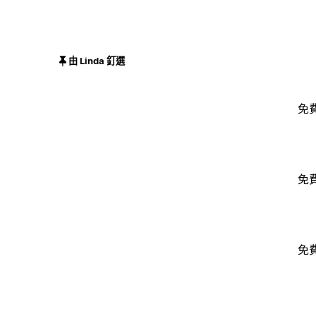
由 Linda 釘選
免
免
免