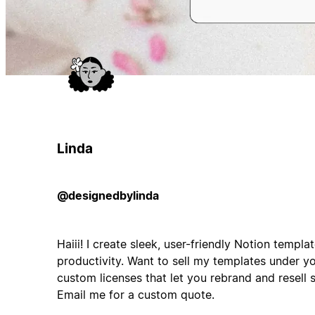
Linda
@designedbylinda
Haiii! I create sleek, user-friendly Notion templa
productivity. Want to sell my templates under y
custom licenses that let you rebrand and resell s
Email me for a custom quote.