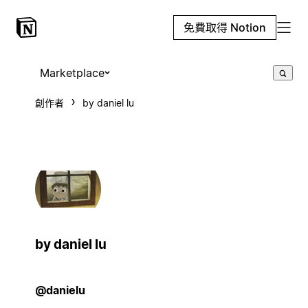
免費取得 Notion
Marketplace
創作者
by daniel lu
by daniel lu
@danielu