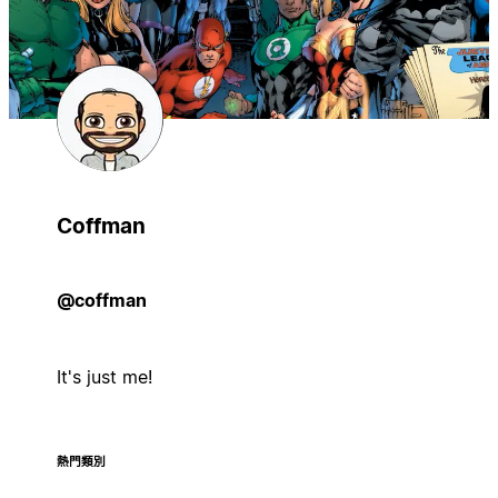
Coffman
@coffman
It's just me!
熱門類別