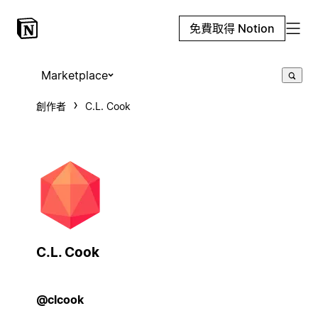
免費取得 Notion
Marketplace
創作者
C.L. Cook
C.L. Cook
@clcook