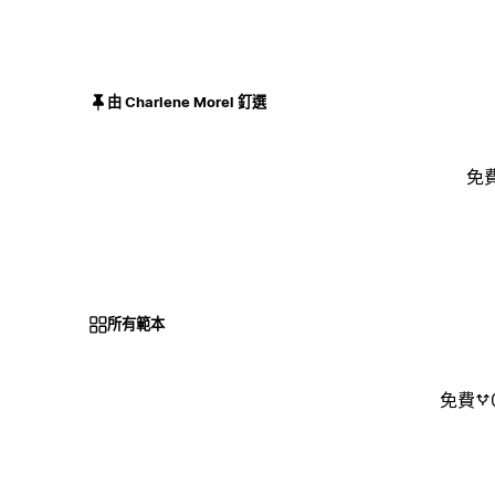
由 Charlene Morel 釘選
免
所有範本
免費