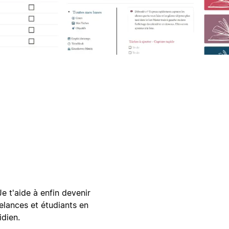
e t'aide à enfin devenir
eelances et étudiants en
idien.