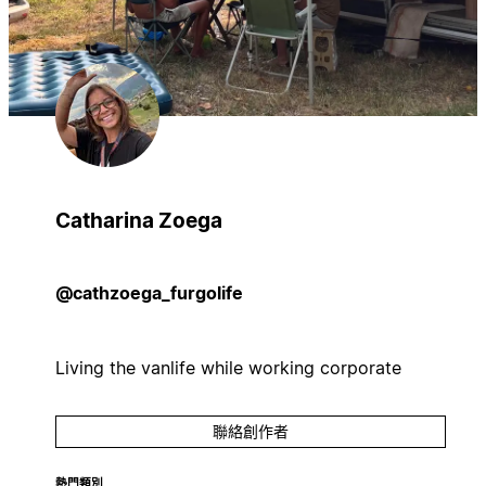
Catharina Zoega
@cathzoega_furgolife
Living the vanlife while working corporate
聯絡創作者
熱門類別