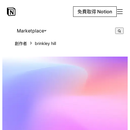
免費取得 Notion
Marketplace
創作者
brinkley hill