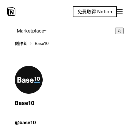
免費取得 Notion
Marketplace
創作者
Base10
Base10
@base10