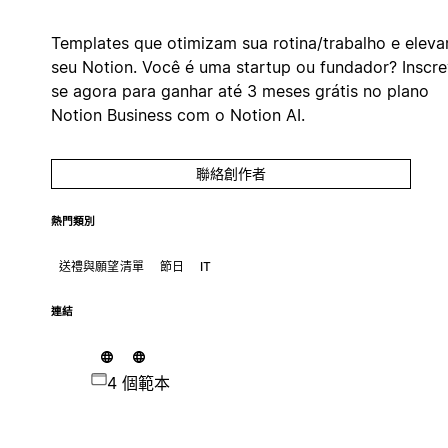
Templates que otimizam sua rotina/trabalho e elev
seu Notion. Você é uma startup ou fundador? Inscr
se agora para ganhar até 3 meses grátis no plano
Notion Business com o Notion AI.
聯絡創作者
熱門類別
送禮與願望清單
節日
IT
連結
4 個範本