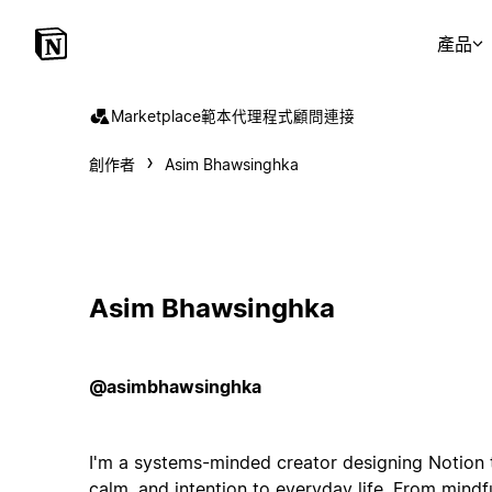
產品
Marketplace
範本
代理程式
顧問
連接
創作者
Asim Bhawsinghka
Asim Bhawsinghka
@asimbhawsinghka
I'm a systems-minded creator designing Notion t
calm, and intention to everyday life. From mindf