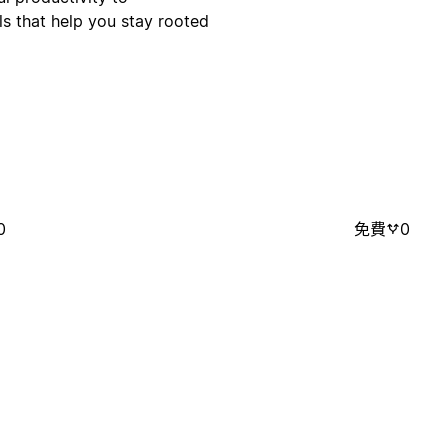
ls that help you stay rooted
0
免費
0