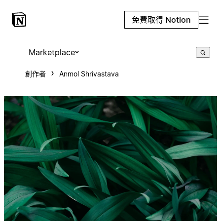
免費取得 Notion
Marketplace
創作者
Anmol Shrivastava