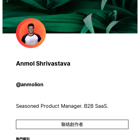
Anmol Shrivastava
@anmolion
Seasoned Product Manager. B2B SaaS.
聯絡創作者
熱門類別