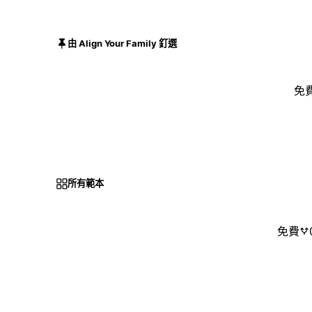
由 Align Your Family 釘選
免
所有範本
免費